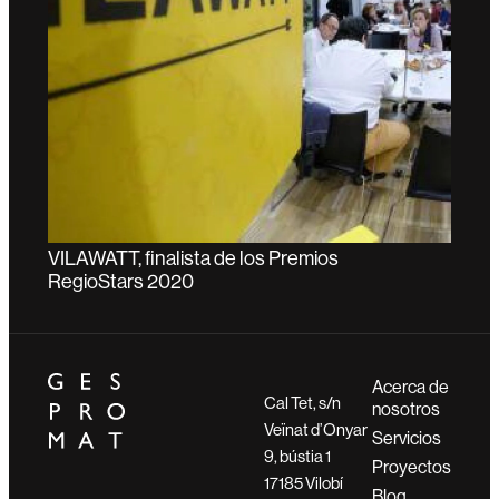
VILAWATT, finalista de los Premios
RegioStars 2020
Acerca de
Cal Tet, s/n
nosotros
Veïnat d’Onyar
Servicios
9, bústia 1
Proyectos
17185 Vilobí
Blog